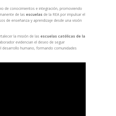
mbio de conocimientos e integración, promoviendo
ermanente de las
escuelas
de la REA por impulsar el
sos de enseñanza y aprendizaje desde una visión
talecer la misión de las
escuelas católicas de la
laborador evidencian el deseo de seguir
 el desarrollo humano, formando comunidades