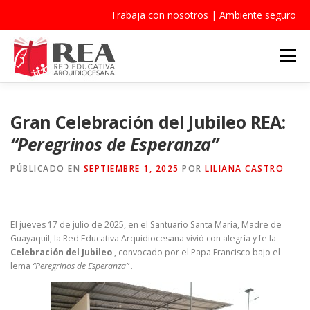
Trabaja con nosotros
|
Ambiente seguro
Saltar
al
Menú
contenido
QUIÉNES SOMOS
INSTITUCIONES
NOTICIAS
Gran Celebración del Jubileo REA:
“Peregrinos de Esperanza”
PASTORAL
CONTACTO
BECAS
PÚBLICADO EN
SEPTIEMBRE 1, 2025
POR
LILIANA CASTRO
El jueves 17 de julio de 2025, en el Santuario Santa María, Madre de
Guayaquil, la Red Educativa Arquidiocesana vivió con alegría y fe la
Celebración del Jubileo
, convocado por el Papa Francisco bajo el
lema
“Peregrinos de Esperanza”
.