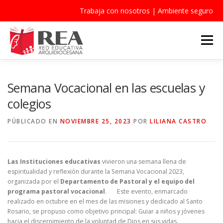
Trabaja con nosotros
|
Ambiente seguro
Saltar
al
Menú
contenido
QUIÉNES SOMOS
INSTITUCIONES
NOTICIAS
Semana Vocacional en las escuelas y
colegios
PASTORAL
CONTACTO
BECAS
PÚBLICADO EN
NOVIEMBRE 25, 2023
POR
LILIANA CASTRO
Las Instituciones educativas
vivieron una semana llena de
espiritualidad y reflexión durante la Semana Vocacional 2023,
organizada por el
Departamento de Pastoral y el equipo del
programa pastoral vocacional
. Este evento, enmarcado
realizado en octubre en el mes de las misiones y dedicado al Santo
Rosario, se propuso como objetivo principal: Guiar a niños y jóvenes
hacia el discernimiento de la voluntad de Dios en sus vidas.