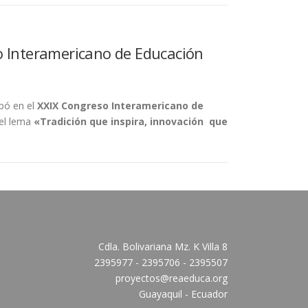
o Interamericano de Educación
ipó en el
XXIX Congreso Interamericano de
 el lema
«Tradición que inspira, innovación
que
Cdla. Bolivariana Mz. K Villa 8
2395977 - 2395706 - 2395507
proyectos@reaeduca.org
Guayaquil - Ecuador