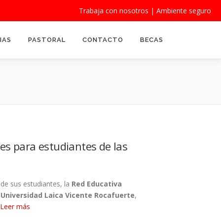
Trabaja con nosotros
|
Ambiente seguro
IAS
PASTORAL
CONTACTO
BECAS
s para estudiantes de las
de sus estudiantes, la
Red Educativa
a
Universidad Laica Vicente Rocafuerte
,
Leer más