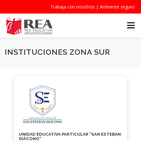
Trabaja con nosotros
|
Ambiente seguro
Saltar
al
Menú
contenido
QUIÉNES SOMOS
INSTITUCIONES
NOTICIAS
INSTITUCIONES ZONA SUR
PASTORAL
CONTACTO
BECAS
UNIDAD EDUCATIVA PARTICULAR “SAN ESTEBAN
DIÁCONO”