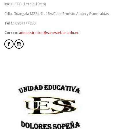
Inicial-EGB (1ero a 10mo)
Cdla. Guangala MZ64 SL. 15A/Calle Ernesto Albán y Esmeraldas
Telf.:
0981177850
Correo:
administracion@sanesteban.edu.ec