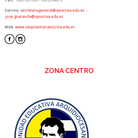
Telf.:
0967637036 - 0939594813
Correo:
secretariageneral@sjescriva.edu.ec -
jose.guaranda@sjescriva.edu.ec
Web
:
www.sanjosemariaescriva.edu.ec
ZONA CENTRO